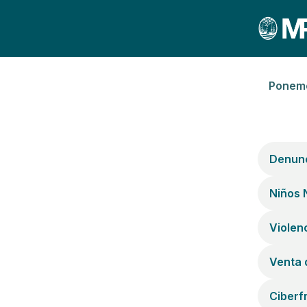
Ponemo
Denunc
Niños 
Violen
Venta 
Ciberf